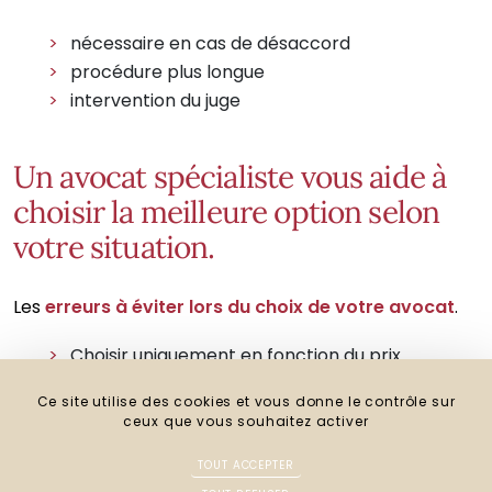
nécessaire en cas de désaccord
procédure plus longue
intervention du juge
Un avocat spécialiste vous aide à
choisir la meilleure option selon
votre situation.
Les
erreurs à éviter lors du choix de votre avocat
.
Choisir uniquement en fonction du prix
Prendre un avocat non spécialisé
Ce site utilise des cookies et vous donne le contrôle sur
Négliger la relation de confiance
ceux que vous souhaitez activer
Attendre trop longtemps avant de consulter
TOUT ACCEPTER