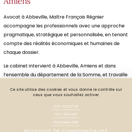
Amiens
Avocat à Abbeville, Maître François Régnier
accompagne les professionnels avec une approche
pragmatique, stratégique et personnalisée, en tenant
compte des réalités économiques et humaines de
chaque dossier.
Le cabinet intervient à Abbeville, Amiens et dans
l’ensemble du département de la Somme, et travaille
en lien avec les
autres domaines de compétence du
Ce site utilise des cookies et vous donne le contrôle sur
cabinet
.
ceux que vous souhaitez activer
Pour toute question en droit commercial, litige entre
TOUT ACCEPTER
professionnels, bail commercial ou procédure
TOUT REFUSER
collective, vous pouvez
contacter directement le
PERSONNALISER
POLITIQUE DE CONFIDENTIALITÉ