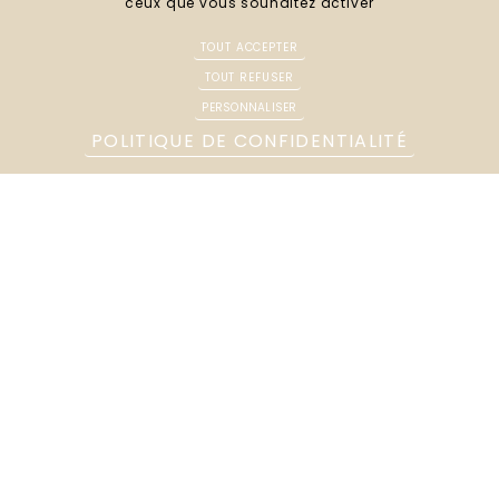
ceux que vous souhaitez activer
Poursuites pénales en cas d’abandon de
TOUT ACCEPTER
famille.
TOUT REFUSER
PERSONNALISER
Avocat en recouvrement de pension alimentaire
à
POLITIQUE DE CONFIDENTIALITÉ
Amiens, Maître François Régnier vous assiste afin
d’engager les démarches les plus adaptées à votre
situation.
Pourquoi faire appel à un avocat
spécialiste de la pension
alimentaire ?
Les questions de pension alimentaire sont
étroitement liées à la résidence des enfants et à la
situation patrimoniale des parents. Le recours à un