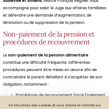
Abbeville et Amiens
, Maître François Régnier vous
accompagne pour saisir le Juge aux affaires familiales
et défendre une demande d’augmentation, de
diminution ou de suppression de la pension.
Non-paiement de la pension et
procédures de recouvrement
Le
non-paiement de la pension alimentaire
constitue une difficulté fréquente. Différentes
procédures peuvent être mises en œuvre afin de
contraindre le parent défaillant à s’acquitter de son
obligation, notamment :
Procédures de recouvrement forcé (paiement
direct, saisie sur salaire),
Ce site utilise des cookies et vous donne le contrôle sur
Intervention des organismes sociaux (ARIPA),