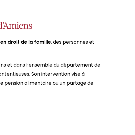
 d’Amiens
en droit de la fam
ille
, des personnes et
Amiens et dans l’ensemble du département de
ntentieuses. Son intervention vise à
 une pension alimentaire ou un partage de