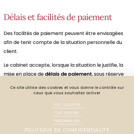
Délais et facilités de paiement
Des facilités de paiement peuvent être envisagées
afin de tenir compte de la situation personnelle du
client.
Le cabinet accepte, lorsque la situation le justifie, la
mise en place de
délais de paiement
, sous réserve
d’un engagement de règlement à échéances fixes.
Ce site utilise des cookies et vous donne le contrôle sur
ceux que vous souhaitez activer
Pour toute information complémentaire concernant
les honoraires de votre avocat à Abbeville, le cabinet
TOUT ACCEPTER
TOUT REFUSER
se tient à votre disposition pour vous apporter une
PERSONNALISER
information claire et personnalisée lors d’un premier
POLITIQUE DE CONFIDENTIALITÉ
rendez-vous.