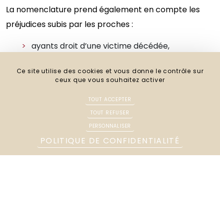
La nomenclature prend également en compte les
préjudices subis par les proches :
ayants droit d’une victime décédée,
proches accompagnant une victime
lourdement blessée,
Ce site utilise des cookies et vous donne le contrôle sur
ceux que vous souhaitez activer
préjudice d’affection,
préjudice d’accompagnement,
TOUT ACCEPTER
pertes économiques subies par la famille.
TOUT REFUSER
PERSONNALISER
POLITIQUE DE CONFIDENTIALITÉ
Ces postes nécessitent une approche humaine et
juridique rigoureuse.
Le rôle de l’avocat dans
l’application de la nomenclature
Dintilhac