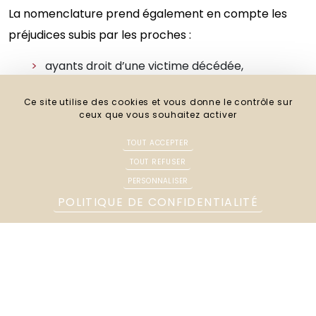
La nomenclature prend également en compte les
préjudices subis par les proches :
ayants droit d’une victime décédée,
proches accompagnant une victime
lourdement blessée,
Ce site utilise des cookies et vous donne le contrôle sur
ceux que vous souhaitez activer
préjudice d’affection,
préjudice d’accompagnement,
TOUT ACCEPTER
pertes économiques subies par la famille.
TOUT REFUSER
PERSONNALISER
POLITIQUE DE CONFIDENTIALITÉ
Ces postes nécessitent une approche humaine et
juridique rigoureuse.
Le rôle de l’avocat dans
l’application de la nomenclature
Dintilhac