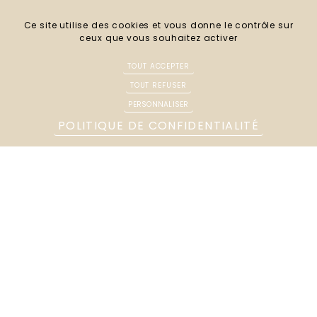
Ce site utilise des cookies et vous donne le contrôle sur
ceux que vous souhaitez activer
TOUT ACCEPTER
TOUT REFUSER
5 rue de l'Isle
PERSONNALISER
80100 Abbeville
POLITIQUE DE CONFIDENTIALITÉ
Tél :
03 22 24 38 45
Email :
cabinet@regnier-avocats.com
Nous contacter
Préjudice corporel
Droit de la famille