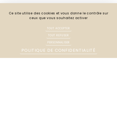
Préjudice corporel
Ce site utilise des cookies et vous donne le contrôle sur
Droit de la famille
ceux que vous souhaitez activer
Autres compétences
TOUT ACCEPTER
TOUT REFUSER
PERSONNALISER
Suivez-nous
POLITIQUE DE CONFIDENTIALITÉ
Parking à proximité