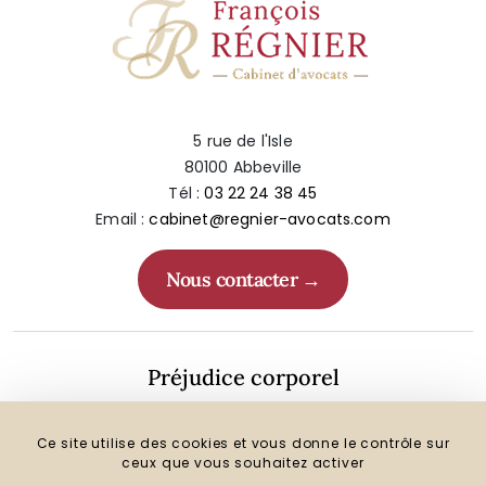
5 rue de l'Isle
80100 Abbeville
Tél :
03 22 24 38 45
Email :
cabinet@regnier-avocats.com
Nous contacter
Préjudice corporel
Droit de la famille
Ce site utilise des cookies et vous donne le contrôle sur
ceux que vous souhaitez activer
Autres compétences