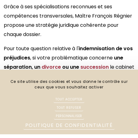
Grâce à ses spécialisations reconnues et ses
compétences transversales, Maître François Régnier
propose une stratégie juridique cohérente pour
chaque dossier.
Pour toute question relative à l'
indemnisation de vos
préjudices
, si votre problématique concerne
une
séparation, un
divorce
ou une
succession
le cabinet
Régnier Avocats vous accompagne.
Ce site utilise des cookies et vous donne le contrôle sur
ceux que vous souhaitez activer
Pour obtenir une réponse rapide ou fixer une
consultation, nous vous invitons à
prendre rendez-
TOUT ACCEPTER
vous au cabinet dès aujourd'hui
.
TOUT REFUSER
PERSONNALISER
POLITIQUE DE CONFIDENTIALITÉ