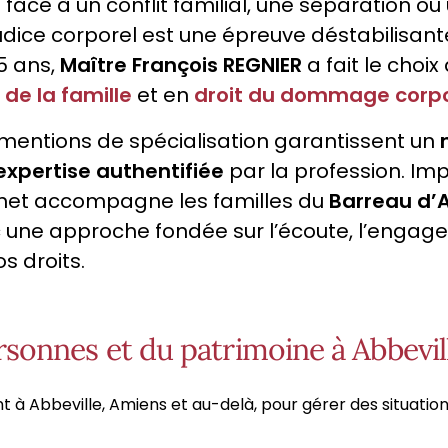
e face à un conflit familial, une séparation o
udice corporel est une épreuve déstabilisant
5 ans,
Maître François REGNIER
a fait le choix 
 de la famille
et en
droit du dommage corpo
mentions de spécialisation garantissent un
expertise authentifiée
par la profession. I
net accompagne les familles du
Barreau d’
 une approche fondée sur l’écoute, l’engag
s droits.
personnes et du patrimoine à Abbevi
t à Abbeville, Amiens et au-delà, pour gérer des situati