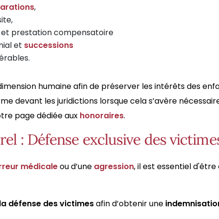
arations
,
ite,
et prestation compensatoire
nial et
successions
érables.
dimension humaine afin de préserver les intérêts des enfan
e devant les juridictions lorsque cela s’avère nécessaire
otre page dédiée aux
honoraires
.
l : Défense exclusive des victime
rreur médicale
ou d’une
agression
, il est essentiel d'êtr
la défense des victimes
afin d’obtenir une
indemnisation