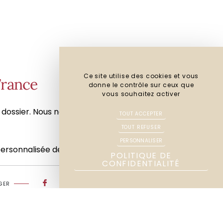
Ce site utilise des cookies et vous
France
donne le contrôle sur ceux que
vous souhaitez activer
e dossier. Nous nous déplaçons dans tout le
TOUT ACCEPTER
TOUT REFUSER
PERSONNALISER
rsonnalisée de votre dossier.
POLITIQUE DE
CONFIDENTIALITÉ
Partager
Favoris
GER