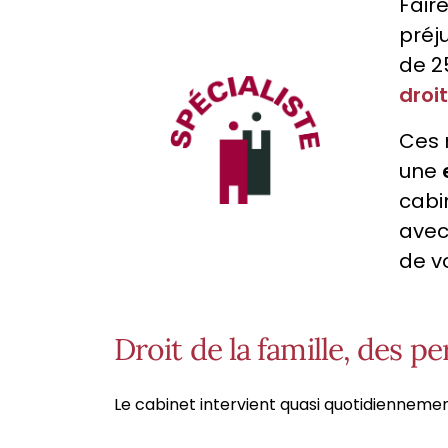
Fair
préj
de 2
droit
Ces 
une
cabi
avec
de vo
Droit de la famille, des 
Le cabinet intervient quasi quotidiennemen